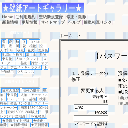
Home
ご利用規約
壁紙新規登録
修正・削除
新着情報
更新情報
サイトマップ
ヘルプ
簡単相互リンク
壁紙ＮＡＶＩ
ホーム
>
春
夏
秋
冬
山・緑
海・湖・川
花・植物
空・
天体
街
夜景
花火
雪景色
【パスワー
地域から検索
富士山
動物
乗り物
人物・タレント
Ｃ
Ｇ・アート・芸術
雑貨・オブ
ジェ
アニメ・キャラクタ
Ｈ
Ｐ作成用
クリスマス
１．登録データの
[登
修正
■タ
壁紙サイトＮＡＶＩ
雨の
変更する人：
日本の風景
海外の風景
動
■U
物
乗り物
人物・アーティス
http:
ト
CG・アート・芸術
携帯
ID:
natu
待受
壁紙リンク集
スクリー
ンセーバー
画素1280*1024以
上
画素1600*1200以上
一眼
PASS:
レフ(デジ含)撮影
HP素材集
★壁紙サイト登録
★修正・
パスワードを記録す
削除
★新着情報
★更新情報