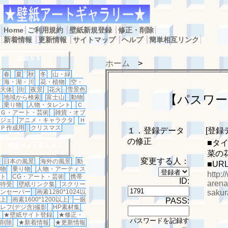
Home
ご利用規約
壁紙新規登録
修正・削除
新着情報
更新情報
サイトマップ
ヘルプ
簡単相互リンク
壁紙ＮＡＶＩ
ホーム
>
春
夏
秋
冬
山・緑
海・湖・川
花・植物
空・
天体
街
夜景
花火
雪景色
【パスワー
地域から検索
富士山
動物
乗り物
人物・タレント
Ｃ
Ｇ・アート・芸術
雑貨・オブ
ジェ
アニメ・キャラクタ
Ｈ
Ｐ作成用
クリスマス
１．登録データ
[登録
の修正
■タ
壁紙サイトＮＡＶＩ
菜の
変更する人：
日本の風景
海外の風景
動
■UR
物
乗り物
人物・アーティス
http:
ト
CG・アート・芸術
携帯
ID:
arena
待受
壁紙リンク集
スクリー
sakur
ンセーバー
画素1280*1024以
上
画素1600*1200以上
一眼
PASS:
レフ(デジ含)撮影
HP素材集
★壁紙サイト登録
★修正・
パスワードを記録す
削除
★新着情報
★更新情報